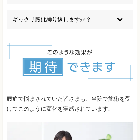
への受診をお勧めしています。
基本的には、安静にしすぎないことが重要です。
痛みの程度や原因に応じて、無理のない範囲で身
ギックリ腰は繰り返しますか？
体を動かすことが腰痛の改善につながります。た
だし強い痛みがある場合や、足に力が入らないな
ギックリ腰は繰り返す傾向があります。ギックリ
どの神経症状がある場合は安静が必要です。
腰を経験した人の25％が1年以内に再発するとい
う報告があります。「ギックリ腰は癖になる」と
いう言葉を耳にした方も多いでしょう。しかし厳
密には癖になるというよりも、再発しやすい状態
が続いているということです。痛みがなくなった
ところで治療を終わらせずに根本的な改善に至る
まで継続的に治療すれば、ギックリ腰の再発も予
防できます。
腰痛で悩まされていた皆さまも、当院で施術を受
けてこのように変化を実感されています。