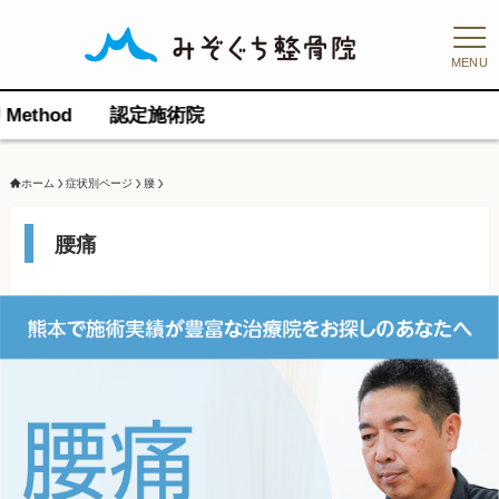
MENU
定施術院
ホーム
症状別ページ
腰
腰痛