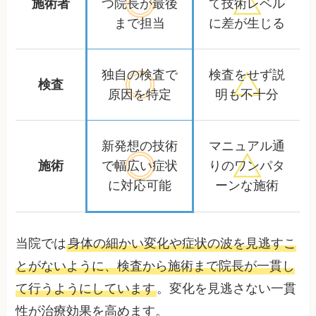
施術者
つ院長が
最後
て
技術レベル
まで担当
に差が生じる
独自の検査で
検査をせず
説
検査
原因を特定
明も不十分
新発想の技術
マニュアル通
施術
で
幅広い症状
りの
ワンパタ
に対応可能
ーンな施術
当院では
身体の細かい変化や症状の波を見逃すこ
とがないように、検査から施術まで院長が一貫し
て行うようにしています
。変化を見逃さない一貫
性が治療効果を高めます。