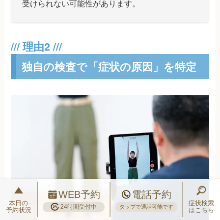
受けられない可能性があります。
独自の検査で「症状の原因」を特定
WEB予約
電話予約
本日の
症状検索
24時間受付中
タップで通話可能です
予約状況
はこちら