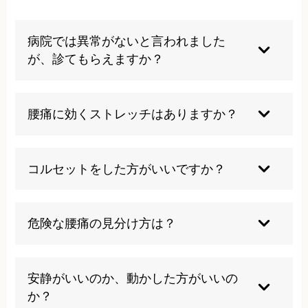
病院では異常がないと言われました
が、診てもらえますか？
はい、大丈夫です。腰痛があるのにレントゲンや
MRIで異常が見つからないというケースはよくあ
腰痛に効くストレッチはありますか？
ります。逆に腰痛を訴えない人にMRI検査を行う
と、その76％に椎間板ヘルニアの画像が見られた
痛めた原因によって効果的なストレッチは変わり
という報告もあります。つまり、画像に異常があ
ます。誤ったストレッチを行うと逆に痛めてしま
コルセットをした方がいいですか？
っても痛みがない人もいれば、画像に異常がなく
うケースもあるので当院にご相談ください。
ても痛みがある人もいるのです。
体を起こしていられないほど痛みが強い場合は、
一時的にコルセットで腰をサポートするのはいい
危険な腰痛の見分け方は？
と思います。それ以外の長期間にわたる過剰な固
定や、予防的に常用することはお勧めしません。
安静時でも続く強い痛み、夜間に悪化する痛み、
排尿・排便障害、足に力が入らない、発熱を伴う
安静がいいのか、動かした方がいいの
腰痛、特に高齢者の方で尻もちや転倒がきっかけ
か？
で痛みが出た。などは危険な腰痛です。医療機関