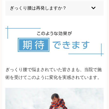
み、生活習慣の問題が複合的に関与しています。
ぎっくり腰は再発しますか？
個人差があるため、詳細な検査により原因を特定
することが重要です。
一度ぎっくり腰を経験した方は再発リスクが高い
と言われています。しかし、適切なケアと予防策
を講じることで、再発リスクを大幅に減らすこと
が可能です。姿勢の改善、適切な運動習慣の確
立、生活習慣の見直しなど、総合的なアプローチ
が再発防止には効果的です。当院では再発予防も
含めた総合的なサポートを行っています。
ぎっくり腰で悩まされていた皆さまも、当院で施
術を受けてこのように変化を実感されています。