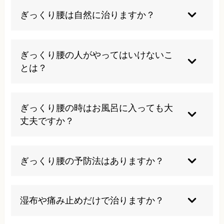
ぎっくり腰は自然に治りますか？
多くの場合、数日〜1週間程度で自然に痛みは軽
減します。しかし、適切なケアをしないと必要以
ぎっくり腰の人がやってはいけないこ
上に症状が長引き、根本原因が解決されないと再
とは？
発のリスクが高まります。早期に適切な治療を受
けることで再発予防につながります。
無理な動作、重い物の持ち上げ、長時間の同じ姿
勢、過度の安静、アルコールの摂取、患部のマッ
ぎっくり腰の時はお風呂に入っても大
サージなどは症状を悪化させる可能性がありま
丈夫ですか？
す。痛みの程度に合わせて、適度な休息と活動の
バランスを取ることが大切です。
急性期は炎症を悪化させる可能性があるため、短
時間（5分程度）の入浴に留めることをお勧めし
ぎっくり腰の予防法はありますか？
ます。長時間の入浴は血流を促進し痛みが増す場
合があります。
適度な運動による筋力強化、正しい姿勢の維持、
重い物を持つ際の正しい動作、ストレッチによる
湿布や痛み止めだけで治りますか？
柔軟性向上、十分な睡眠と栄養バランスの良い食
事が効果的です。
多くの場合、筋力不足、姿勢の悪さ、骨盤の歪