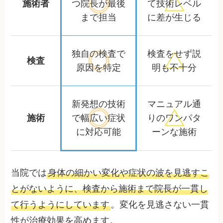
施術者
つ院長が
最後
て
技術レベル
まで担当
に差が生じる
独自の検査で
検査をせず
説
検査
原因を特定
明も不十分
新発想の技術
マニュアル通
施術
で
幅広い症状
りの
ワンパタ
に対応可能
ーンな施術
当院では
身体の細かい変化や症状の波を見逃すこ
とがないように、検査から施術まで院長が一貫し
て行うようにしています
。変化を見逃さない一貫
性が治療効果を高めます。