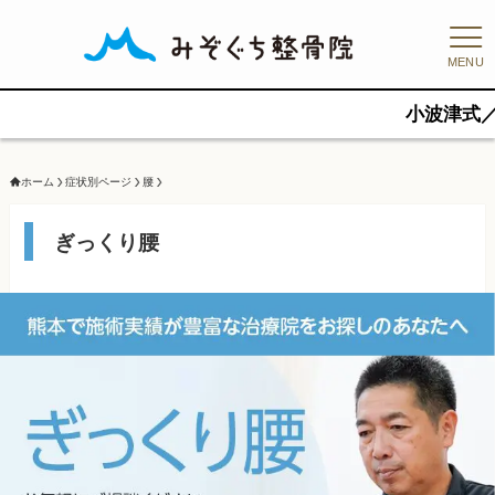
MENU
小波津式／KOHATSU Me
ホーム
症状別ページ
腰
ぎっくり腰