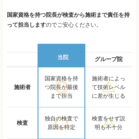
国家資格を持つ院長が検査から施術まで責任を持
って担当します
のでご安心ください。
当院
グループ院
国家資格を持
施術者によっ
施術者
つ院長が
最後
て
技術レベル
まで担当
に差が生じる
独自の検査で
検査をせず
説
検査
原因を特定
明も不十分