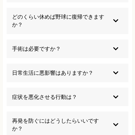
早期に発見されれば、安静にしていることで改善
するケースは多いです。ただしその後に原因とな
どのくらい休めば野球に復帰できます
るフォームや体の使い方を見直すことが重要で
か？
す。自己判断で放置せず専門家に相談するのをお
すすめします。
状態によって異なりますが、１～2カ月前後で回
復するケースが多いです。重症度によっては数カ
手術は必要ですか？
月要する場合もあり、経過をしっかり確認しなが
ら復帰していくことが大切です。
ほとんどの場合は保存的な治療で改善が期待でき
ます。ごく稀に重篤な変形や損傷の場合のみ、手
日常生活に悪影響はありますか？
術を検討されることがあります。
進行した場合、日常動作で肩の痛みや運動制限が
出ることもあります。早めに対応することで普段
症状を悪化させる行動は？
の生活への影響を最小限に抑えることができま
す。
痛みを我慢して投球を続ける、無理なストレッチ
や誤ったトレーニングなどは症状悪化の原因とな
再発を防ぐにはどうしたらいいです
ります。
か？