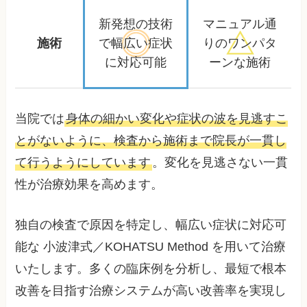
新発想の技術
マニュアル通
施術
で
幅広い症状
りの
ワンパタ
に対応可能
ーンな施術
当院では
身体の細かい変化や症状の波を見逃すこ
とがないように、検査から施術まで院長が一貫し
て行うようにしています
。変化を見逃さない一貫
性が治療効果を高めます。
独自の検査で原因を特定し、幅広い症状に対応可
能な 小波津式／KOHATSU Method を用いて治療
いたします。多くの臨床例を分析し、最短で根本
改善を目指す治療システムが高い改善率を実現し