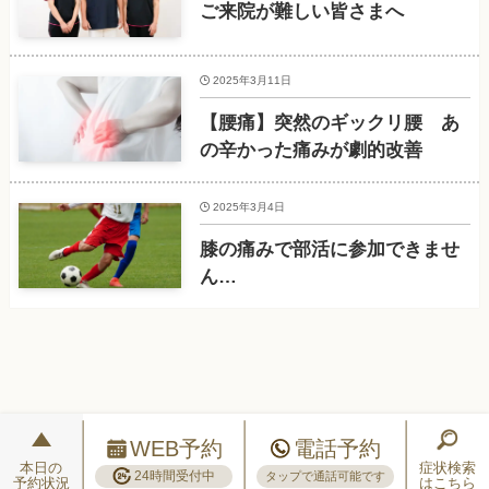
ご来院が難しい皆さまへ
2025年3月11日
【腰痛】突然のギックリ腰 あ
の辛かった痛みが劇的改善
2025年3月4日
膝の痛みで部活に参加できませ
ん…
WEB予約
電話予約
本日の
症状検索
24時間受付中
タップで通話可能です
予約状況
はこちら