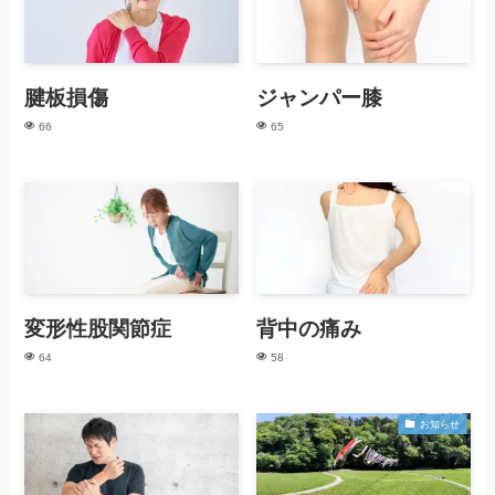
腱板損傷
ジャンパー膝
66
65
変形性股関節症
背中の痛み
64
58
お知らせ