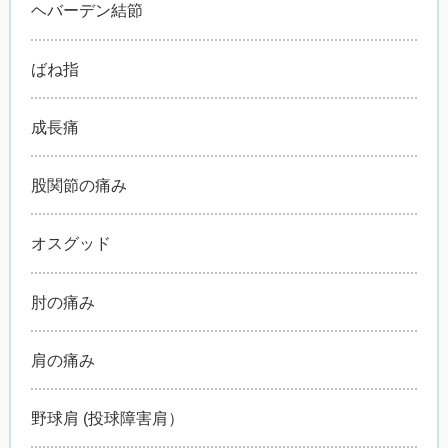
ヘバーデン結節
ばね指
成長痛
股関節の痛み
オスグッド
肘の痛み
肩の痛み
野球肩 (投球障害肩）