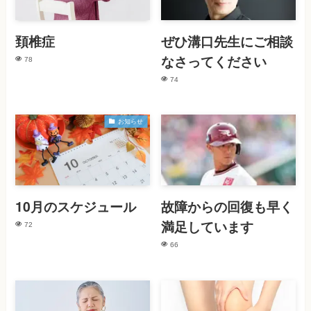
頚椎症
ぜひ溝口先生にご相談
なさってください
78
74
お知らせ
10月のスケジュール
故障からの回復も早く
満足しています
72
66