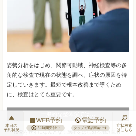
姿勢分析をはじめ、関節可動域、神経検査等の多
角的な検査で現在の状態を調べ、症状の原因を特
定していきます。最短で根本改善まで導くため
に、検査はとても重要です。
一般的な整体院では…
WEB予約
電話予約
本日の
症状検索
24時間受付中
タップで通話可能です
予約状況
はこちら
検査をせずになんとなく施術をはじめる治療院も