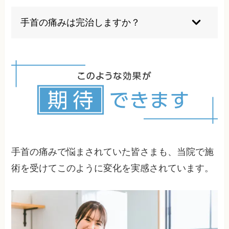
症状や原因によって適切なストレッチは異なりま
す。間違った方法は症状を悪化させる可能性があ
手首の痛みは完治しますか？
るため、専門家の指導の下で行うことが重要で
す。当院にご相談ください。
適切な治療を早期に開始すれば、多くの場合完治
が期待できます。ただし、症状の程度や原因によ
って治療期間や予後は異なるため、個別の評価が
必要です。
手首の痛みで悩まされていた皆さまも、当院で施
術を受けてこのように変化を実感されています。