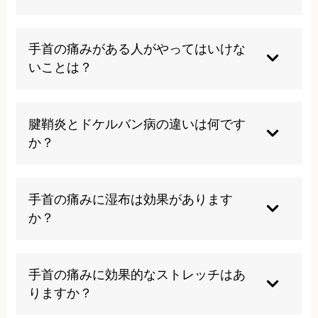
軽度の手首の痛みは安静にすることで自然治癒す
る場合もありますが、多くは適切な治療が必要で
手首の痛みがある人がやってはいけな
す。放置すると慢性化する恐れがあります。
いことは？
痛みを我慢して無理に手首を使い続けることは避
けてください。また、自己判断でのマッサージや
腱鞘炎とドケルバン病の違いは何です
無理なストレッチは症状を悪化させる可能性があ
か？
ります。
ドケルバン病は腱鞘炎の一種で、手首の親指側に
特化した腱鞘炎を指します。親指を伸ばす腱とそ
手首の痛みに湿布は効果があります
の腱鞘に炎症が起こる狭窄性腱鞘炎の代表的な疾
か？
患です。
湿布は一時的な痛みの緩和に効果がありますが、
根本的な原因を解決するものではありません。症
手首の痛みに効果的なストレッチはあ
状が続く場合は医療機関を受診し、適切な治療を
りますか？
受けることが重要です。