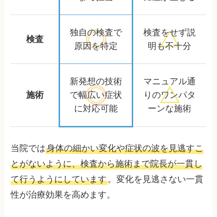
独自の検査で
検査をせず
説
検査
原因を特定
明も不十分
新発想の技術
マニュアル通
施術
で
幅広い症状
りの
ワンパタ
に対応可能
ーンな施術
当院では
身体の細かい変化や症状の波を見逃すこ
とがないように、検査から施術まで院長が一貫し
て行うようにしています
。変化を見逃さない一貫
性が治療効果を高めます。